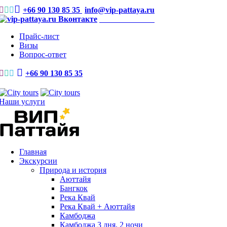
+66 90 130 85 35
info@vip-pattaya.ru
Мы Вконтакте
Прайс-лист
Визы
Вопрос-ответ
+66 90 130 85 35
Наши услуги
Главная
Экскурсии
Природа и история
Аюттайя
Бангкок
Река Квай
Река Квай + Аюттайя
Камбоджа
Камбоджа 3 дня, 2 ночи