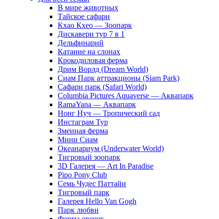
В мире животных
Тайское сафари
Кхао Кхео — Зоопарк
Дискавери тур 7 в 1
Дельфинарий
Катание на слонах
Крокодиловая ферма
Дрим Ворлд (Dream World)
Сиам Парк аттракционы (Siam Park)
Сафари парк (Safari World)
Columbia Pictures Aquaverse — Аквапарк
RamaYana — Аквапарк
Нонг Нуч — Тропический сад
Инстаграм Тур
Змеиная ферма
Мини Сиам
Океанариум (Underwater World)
Тигровый зоопарк
3D Галерея — Art In Paradise
Pipo Pony Club
Семь Чудес Паттайи
Тигровый парк
Галерея Hello Van Gogh
Парк любви
Ферма овечек