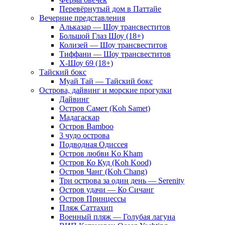
Перевёрнутый дом в Паттайе
Вечерние представления
Альказар — Шоу трансвеститов
Большой Глаз Шоу (18+)
Колизей — Шоу трансвеститов
Тиффани — Шоу трансвеститов
Х-Шоу 69 (18+)
Тайский бокс
Муай Тай — Тайский бокс
Острова, дайвинг и морские прогулки
Дайвинг
Остров Самет (Koh Samet)
Мадагаскар
Остров Bamboo
3 чудо острова
Подводная Одиссея
Остров любви Ko Kham
Остров Ко Куд (Koh Kood)
Остров Чанг (Koh Chang)
Три острова за один день — Serenity
Остров удачи — Ко Сичанг
Остров Принцессы
Пляж Саттахип
Военный пляж — Голубая лагуна