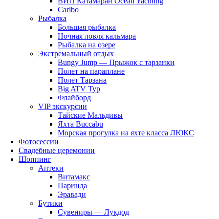
ВИП Катамаран Ocean Yachting
Caribo
Рыбалка
Большая рыбалка
Ночная ловля кальмара
Рыбалка на озере
Экстремальный отдых
Bungy Jump — Прыжок с тарзанки
Полет на параплане
Полет Тарзана
Big ATV Тур
Флайборд
VIP экскурсии
Тайские Мальдивы
Яхта Buccabu
Морская прогулка на яхте класса ЛЮКС
Фотосессии
Свадебные церемонии
Шоппинг
Аптеки
Витамакс
Паринда
Эравади
Бутики
Сувениры — Лукдод