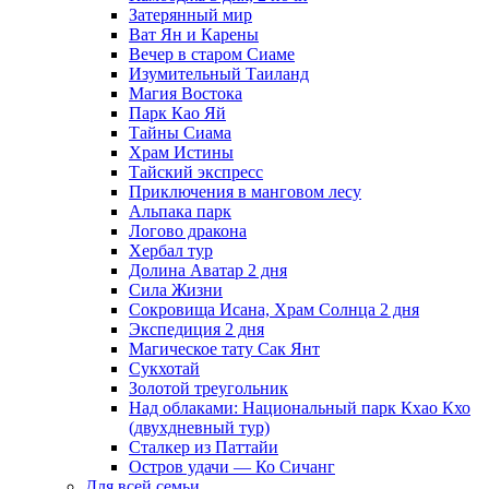
Затерянный мир
Ват Ян и Карены
Вечер в старом Сиаме
Изумительный Таиланд
Магия Востока
Парк Као Яй
Тайны Сиама
Храм Истины
Тайский экспресс
Приключения в манговом лесу
Альпака парк
Логово дракона
Хербал тур
Долина Аватар 2 дня
Сила Жизни
Сокровища Исана, Храм Солнца 2 дня
Экспедиция 2 дня
Магическое тату Cак Янт
Сукхотай
Золотой треугольник
Над облаками: Национальный парк Кхао Кхо
(двухдневный тур)
Сталкер из Паттайи
Остров удачи — Ко Сичанг
Для всей семьи