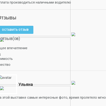
плата производиться наличными водителю
Отзывы
ОСТАВИТЬ ОТЗЫВ
 отзыв(ов)
щее впечатление
д
оимость
чество
Ульяна
а этой выставке самые интересные фото, время пролетело мгно