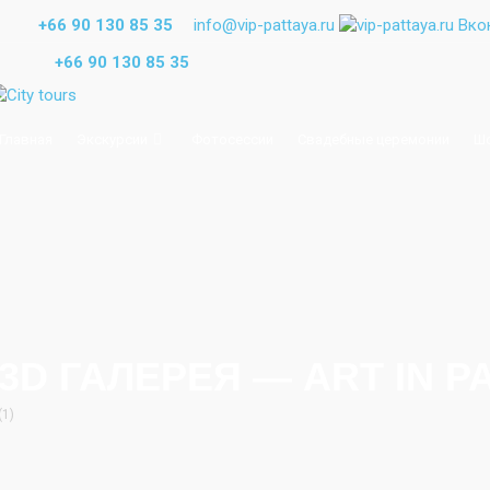
+66 90 130 85 35
info@vip-pattaya.ru
+66 90 130 85 35
Главная
Экскурсии
Фотосессии
Свадебные церемонии
Ш
3D ГАЛЕРЕЯ — ART IN P
(1)