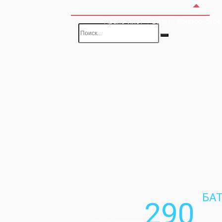
Прайс-лист
Визы
Вопрос-отве
БА
290
от / за человека