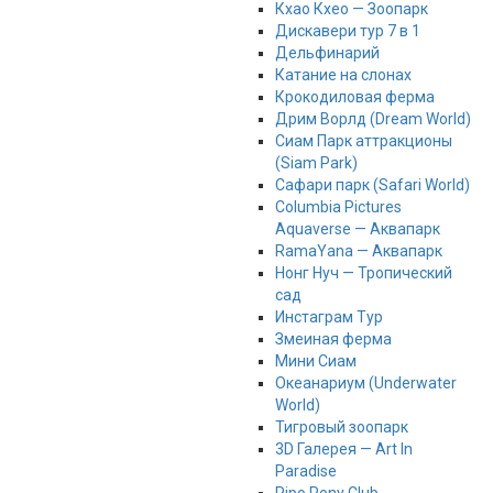
Кхао Кхео — Зоопарк
Дискавери тур 7 в 1
Дельфинарий
Катание на слонах
Крокодиловая ферма
Дрим Ворлд (Dream World)
Сиам Парк аттракционы
(Siam Park)
Сафари парк (Safari World)
Columbia Pictures
Aquaverse — Аквапарк
RamaYana — Аквапарк
Нонг Нуч — Тропический
сад
Инстаграм Тур
Змеиная ферма
Мини Сиам
Океанариум (Underwater
World)
Тигровый зоопарк
3D Галерея — Art In
Paradise