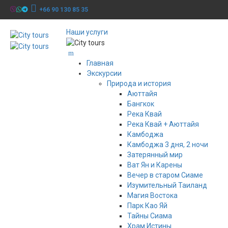
+66 90 130 85 35
Наши услуги
Главная
Экскурсии
Природа и история
Аюттайя
Бангкок
Река Квай
Река Квай + Аюттайя
Камбоджа
Камбоджа 3 дня, 2 ночи
Затерянный мир
Ват Ян и Карены
Вечер в старом Сиаме
Изумительный Таиланд
Магия Востока
Парк Као Яй
Тайны Сиама
Храм Истины