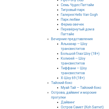
Pipo Pony Club
Семь Чудес Паттайи
Тигровый парк
Галерея Hello Van Gogh
Парк любви
Ферма овечек
Перевёрнутый дом в
Паттайе
Вечерние представления
Альказар — Шоу
трансвеститов
Большой Глаз Шоу (18+)
Колизей — Шоу
трансвеститов
Тиффани — Шоу
трансвеститов
Х-Шоу 69 (18+)
Тайский бокс
Муай Тай — Тайский бокс
Острова, дайвинг и морские
прогулки
Дайвинг
Остров Самет (Koh Samet)