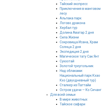
Тайский экспресс
Приключения в манговом
лесу
Альпака парк
Логово дракона
Хербал тур
Долина Аватар 2 дня
Сила Жизни
Сокровища Исана, Храм
Солнца 2 дня
Экспедиция 2 дня
Магическое тату Cак Янт
Сукхотай
Золотой треугольник
Над облаками:
Национальный парк Кхао
Кхо (двухдневный тур)
Сталкер из Паттайи
Остров удачи — Ко Сичанг
Для всей семьи
В мире животных
Тайское сафари