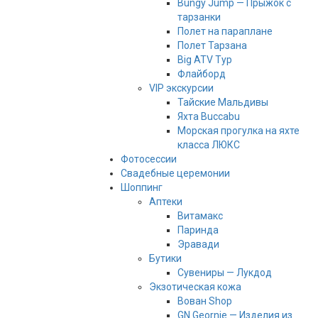
Bungy Jump — Прыжок с
тарзанки
Полет на параплане
Полет Тарзана
Big ATV Тур
Флайборд
VIP экскурсии
Тайские Мальдивы
Яхта Buccabu
Морская прогулка на яхте
класса ЛЮКС
Фотосессии
Свадебные церемонии
Шоппинг
Аптеки
Витамакс
Паринда
Эравади
Бутики
Сувениры — Лукдод
Экзотическая кожа
Вован Shop
GN Geornie — Изделия из