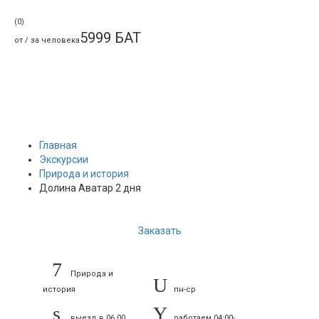
(0)
5999
БАТ
от / за человека
Главная
Экскурсии
Природа и история
Долина Аватар 2 дня
Заказать
Природа и
история
пн-ср
выезд в 06.00,
работаем 04:00-