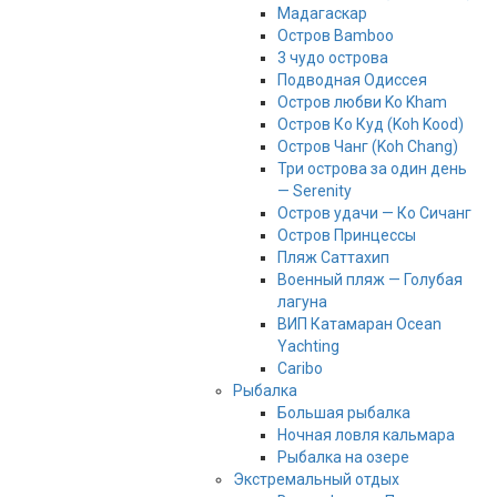
Мадагаскар
Остров Bamboo
3 чудо острова
Подводная Одиссея
Остров любви Ko Kham
Остров Ко Куд (Koh Kood)
Остров Чанг (Koh Chang)
Три острова за один день
— Serenity
Остров удачи — Ко Сичанг
Остров Принцессы
Пляж Саттахип
Военный пляж — Голубая
лагуна
ВИП Катамаран Ocean
Yachting
Caribo
Рыбалка
Большая рыбалка
Ночная ловля кальмара
Рыбалка на озере
Экстремальный отдых