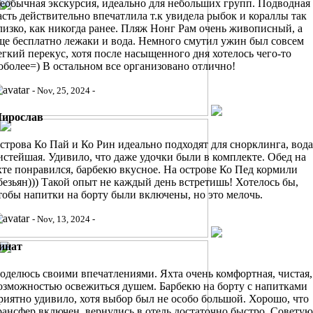
еобычная экскурсия, идеально для небольших групп. Подводная
асть действительно впечатлила т.к увидела рыбок и кораллы так
лизко, как никогда ранее. Пляж Нонг Рам очень живописный, а
ще бесплатно лежаки и вода. Немного смутил ужин был совсем
егкий перекус, хотя после насыщенного дня хотелось чего-то
оболее=) В остальном все организовано отлично!
- Nov, 25, 2024 -
ирослав
строва Ко Пай и Ко Рин идеально подходят для снорклинга, вода
истейшая. Удивило, что даже удочки были в комплекте. Обед на
хте понравился, барбекю вкусное. На острове Ко Пед кормили
безьян))) Такой опыт не каждый день встретишь! Хотелось бы,
тобы напитки на борту были включены, но это мелочь.
- Nov, 13, 2024 -
инат
оделюсь своими впечатлениями. Яхта очень комфортная, чистая,
озможностью освежиться душем. Барбекю на борту с напитками
риятно удивило, хотя выбор был не особо большой. Хорошо, что
рансфер включен, вернулись в отель достаточно быстро. Советую