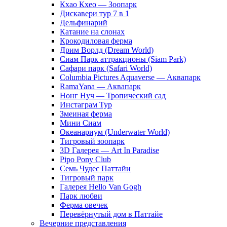
Кхао Кхео — Зоопарк
Дискавери тур 7 в 1
Дельфинарий
Катание на слонах
Крокодиловая ферма
Дрим Ворлд (Dream World)
Сиам Парк аттракционы (Siam Park)
Сафари парк (Safari World)
Columbia Pictures Aquaverse — Аквапарк
RamaYana — Аквапарк
Нонг Нуч — Тропический сад
Инстаграм Тур
Змеиная ферма
Мини Сиам
Океанариум (Underwater World)
Тигровый зоопарк
3D Галерея — Art In Paradise
Pipo Pony Club
Семь Чудес Паттайи
Тигровый парк
Галерея Hello Van Gogh
Парк любви
Ферма овечек
Перевёрнутый дом в Паттайе
Вечерние представления