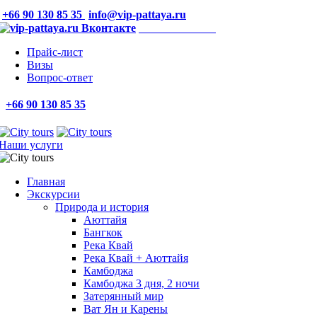
+66 90 130 85 35
info@vip-pattaya.ru
Мы Вконтакте
Прайс-лист
Визы
Вопрос-ответ
+66 90 130 85 35
Наши услуги
Главная
Экскурсии
Природа и история
Аюттайя
Бангкок
Река Квай
Река Квай + Аюттайя
Камбоджа
Камбоджа 3 дня, 2 ночи
Затерянный мир
Ват Ян и Карены