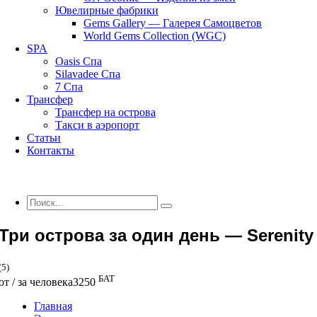
Ювелирные фабрики
Gems Gallery — Галерея Самоцветов
World Gems Collection (WGC)
SPA
Oasis Спа
Silavadee Спа
7 Спа
Трансфер
Трансфер на острова
Такси в аэропорт
Статьи
Контакты
Три острова за один день — Serenity
(5)
БАТ
от / за человека
3250
Главная