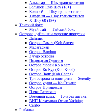
Альказар — Шоу трансвеститов
Большой Глаз Шоу (18+)
Колизей — Шоу трансвеститов
Тиффани — Шоу трансвеститов
Х-Шоу 69 (18+)
Тайский бокс
Муай Тай — Тайский бокс
Острова, дайвинг и морские прогулки
Дайвинг
Остров Самет (Koh Samet)
Мадагаскар
Остров Bamboo
3 чудо острова
Подводная Одиссея
Остров любви Ko Kham
Остров Ко Куд (Koh Kood)
Остров Чанг (Koh Chang)
Три острова за один день — Serenity
Остров удачи — Ко Сичанг
Остров Принцессы
Пляж Саттахип
Военный пляж — Голубая лагуна
ВИП Катамаран Ocean Yachting
Caribo
Рыбалка