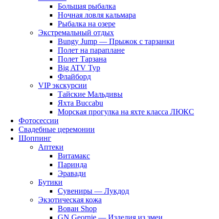
Большая рыбалка
Ночная ловля кальмара
Рыбалка на озере
Экстремальный отдых
Bungy Jump — Прыжок с тарзанки
Полет на параплане
Полет Тарзана
Big ATV Тур
Флайборд
VIP экскурсии
Тайские Мальдивы
Яхта Buccabu
Морская прогулка на яхте класса ЛЮКС
Фотосессии
Свадебные церемонии
Шоппинг
Аптеки
Витамакс
Паринда
Эравади
Бутики
Сувениры — Лукдод
Экзотическая кожа
Вован Shop
GN Geornie — Изделия из змеи