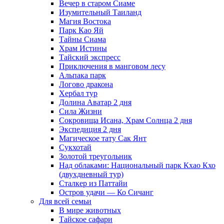
Вечер в старом Сиаме
Изумительный Таиланд
Магия Востока
Парк Као Яй
Тайны Сиама
Храм Истины
Тайский экспресс
Приключения в манговом лесу
Альпака парк
Логово дракона
Хербал тур
Долина Аватар 2 дня
Сила Жизни
Сокровища Исана, Храм Солнца 2 дня
Экспедиция 2 дня
Магическое тату Cак Янт
Сукхотай
Золотой треугольник
Над облаками: Национальный парк Кхао Кхо
(двухдневный тур)
Сталкер из Паттайи
Остров удачи — Ко Сичанг
Для всей семьи
В мире животных
Тайское сафари