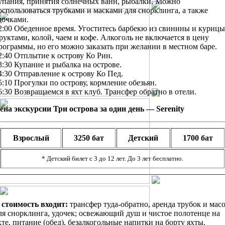
упания, принятия солнечных ванн, рыбалки. Можно
оспользоваться трубками и масками для снорклинга, а также
дочками.
2:00 Обеденное время. Угоститесь барбекю из свинины и курицы
руктами, колой, чаем и кофе. Алкоголь не включается в цену
рограммы, но его можно заказать при желании в местном баре.
2:40 Отплытие к острову Ко Рин.
3:30 Купание и рыбалка на острове.
4:30 Отправление к острову Ко Пед.
5:10 Прогулки по острову, кормление обезьян.
6:30 Возвращаемся в яхт клуб. Трансфер обратно в отели.
ена экскурсии Три острова за один день — Serenity
Взрослый
3250 бат
Детский
1700 бат
* Детский билет с 3 до 12 лет. До 3 лет бесплатно.
 стоимость входит:
трансфер туда-обратно, аренда трубок и мас
ля снорклинга, удочек; освежающий душ и чистое полотенце на
хте, питание (обед), безалкогольные напитки на борту яхты.