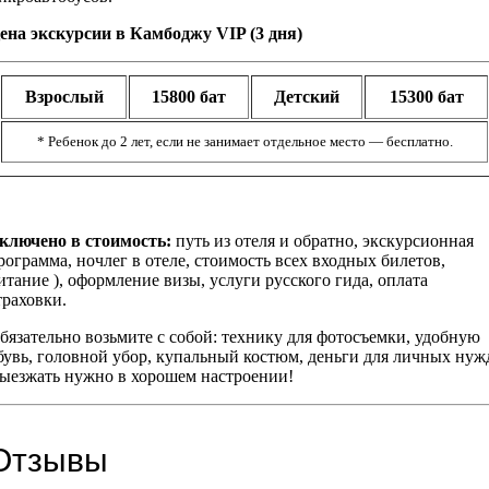
ена экскурсии в Камбоджу VIP (3 дня)
Взрослый
15800 бат
Детский
15300 бат
* Ребенок до 2 лет, если не занимает отдельное место — бесплатно.
ключено в стоимость:
путь из отеля и обратно, экскурсионная
рограмма, ночлег в отеле, стоимость всех входных билетов,
итание ), оформление визы, услуги русского гида, оплата
траховки.
бязательно возьмите с собой: технику для фотосъемки, удобную
бувь, головной убор, купальный костюм, деньги для личных нуж
ыезжать нужно в хорошем настроении!
Отзывы