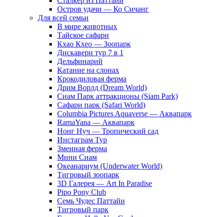
Сталкер из Паттайи
Остров удачи — Ко Сичанг
Для всей семьи
В мире животных
Тайское сафари
Кхао Кхео — Зоопарк
Дискавери тур 7 в 1
Дельфинарий
Катание на слонах
Крокодиловая ферма
Дрим Ворлд (Dream World)
Сиам Парк аттракционы (Siam Park)
Сафари парк (Safari World)
Columbia Pictures Aquaverse — Аквапарк
RamaYana — Аквапарк
Нонг Нуч — Тропический сад
Инстаграм Тур
Змеиная ферма
Мини Сиам
Океанариум (Underwater World)
Тигровый зоопарк
3D Галерея — Art In Paradise
Pipo Pony Club
Семь Чудес Паттайи
Тигровый парк