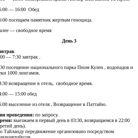
5:00 — 16:00 Обед
6:00 посещаем памятник жертвам геноцица.
алее — свободное время
День 3
автрак
:00 — 7:30 завтрак .
:30 посещение национального парка Пном Кулен , водопадов и
еки 1000 лингамов.
3:30 возвращение в отель, свободное время.
4:00 — 15:00 обед
5:00 выселение из отеля , Возвращение в Паттайю.
ни проведения:
по запросу.
ремя:
выезжаем в первый день в 03:30, возвращаемся в 22:00
третий день).
о Тайланду передвижение организовано посредством
икроавтобусов.