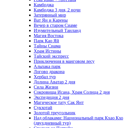
Камбоджа
Камбоджа 3 дня, 2 ночи
Затерянный мир
Ват Ян и Карены
Вечер в старом Сиаме
Изумительный Таиланд
Магия Востока
Парк Као Яй
Тайны Сиама
Храм Истины
Тайский экспресс
Приключения в манговом лесу
Альпака парк
Логово дракона
Хербал тур
Долина Аватар 2 дня
Сила Жизни
Сокровища Исана, Храм Солнца 2 дня
Экспедиция 2 дня
Магическое тату Cак Янт
Сукхотай
Золотой треугольник
Над облаками: Национальный парк Кхао Кхо
(двухдневный тур)