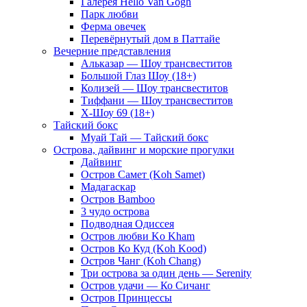
Галерея Hello Van Gogh
Парк любви
Ферма овечек
Перевёрнутый дом в Паттайе
Вечерние представления
Альказар — Шоу трансвеститов
Большой Глаз Шоу (18+)
Колизей — Шоу трансвеститов
Тиффани — Шоу трансвеститов
Х-Шоу 69 (18+)
Тайский бокс
Муай Тай — Тайский бокс
Острова, дайвинг и морские прогулки
Дайвинг
Остров Самет (Koh Samet)
Мадагаскар
Остров Bamboo
3 чудо острова
Подводная Одиссея
Остров любви Ko Kham
Остров Ко Куд (Koh Kood)
Остров Чанг (Koh Chang)
Три острова за один день — Serenity
Остров удачи — Ко Сичанг
Остров Принцессы