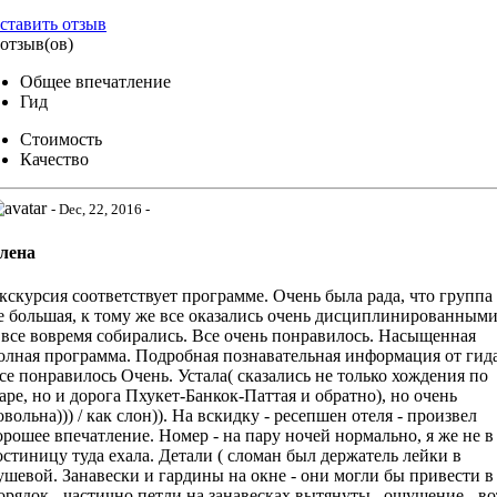
ставить отзыв
 отзыв(ов)
Общее впечатление
Гид
Стоимость
Качество
- Dec, 22, 2016 -
лена
кскурсия соответствует программе. Очень была рада, что группа
е большая, к тому же все оказались очень дисциплинированным
 все вовремя собирались. Все очень понравилось. Насыщенная
олная программа. Подробная познавательная информация от гида
се понравилось Очень. Устала( сказались не только хождения по
аре, но и дорога Пхукет-Банкок-Паттая и обратно), но очень
овольна))) / как слон)). На вскидку - ресепшен отеля - произвел
орошее впечатление. Номер - на пару ночей нормально, я же не в
остиницу туда ехала. Детали ( сломан был держатель лейки в
ушевой. Занавески и гардины на окне - они могли бы привести в
орядок - частично петли на занавесках вытянуты , ощущение - во