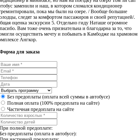
ондиционер в минибасе, но нам на поездку на озеро Том ли сап
втобус заменили и наш, в котором сломался кондиционер
тремонтировали, пока мы были на озере. / Вообще большие
олодцы, следят за комфортом пассажиров и своей репутацией/.
бщая оценка экскурсии 5. Отдельно гиду Наташе огромное
пасибо. Вам тоже очень признательна и благодарна за то, что
омогли осуществить мечту и побывать в Камбодже на храмовом
омплексе Ангкор.
Форма для заказа
Без предоплаты (оплата всей суммы в автобусе)
Полная оплата (100% предоплата на сайте)
Частичная предоплата на сайте
При полной предоплате:
Без предоплаты (оплата в автобусе):
При частичной предоплате: