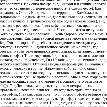
 вот оборвутся. Из - окна номера вид никакой и в спинке кровати 
акие - то странные органические наросты в одном месте). Еда
онравилась Очень. Когда ехали по территории Камбоджи нас
станавливали в одном местечке, где у нас был обед - учитывая, ч
 мясо не кушаю( в группе оказался еще один такой человек), гид
вязалась с ресторанчиком ( или кафе - не знаю, как правильно) и
казала, что у нее два вегетарианца. Честно - в жизни не кушала
акого вкусного риса с овощами! Очень здорово, что такие момен
редусмотрены. Еда была вкусной везде и вечером и на следующ
бед. Считаю хорошей идеей , что вхождение в местную еду
роисходит поэтапно. Единственное замечание - в отеле , где
очевали, на завтраке пришлось долго ждать, когда вынесут новы
айник с кофе. ( То ли кофе новый долго варили, то ли медленно
аботают, то ли не успевают) Гид Наташа - один из лучших гидов,
оторого я встречала. Отличная подача информация, внимание к
аждому человеку в группе. Наложение собственного опыта
роживания в стране на поданную составляющую часть экскурси
 исторические данные привели в восторг. ( Мне в этом году очен
езло на хороших гидов, в отличие от прошлого- это ремарка от
ебя))). Гид Лин - тоже молодец, с чувством юмора, очень
тарательный, тоже понравился. Ему отдельно признательна за
отографии, ( так как была одна , то с просьбой сфотографировать
еня доставала и его и всю группу)). Трансфер (водитель и автобу
) - нормальные, замечаний нет. На подъезде к Сием рипу сломалс