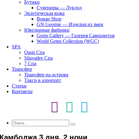
Бутики
Сувениры — Лукдод
Экзотическая кожа
Вован Shop
GN Geornie — Изделия из змеи
Ювелирные фабрики
Gems Gallery — Галерея Самоцветов
World Gems Collection (WGC)
SPA
Oasis Спа
Silavadee Спа
7 Спа
Трансфер
Трансфер на острова
Такси в аэропорт
Статьи
Контакты
Камбоджа 3 дня, 2 ночи