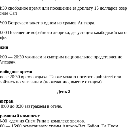
4:30 свободное время или посещение за доплату 15 долларов озер
онле Сап
7:00 Встречаем закат в одном из храмов Ангкора.
8:00 Посещение кофейного дворика, дегустация камбоджийского
офе.
жин
9:00 — 20:30 ужинаем и смотрим национальное представление
Апсара».
вободное время
осле 20:30 время отдыха. Также можно посетить pub street или
ройтись по магазинам (по желанию, вместе с гидом).
День 2
автрак
 8:00 до 8:30 завтракаем в отеле.
рамовый комплекс
9-00 едем из Сием Рипа в комплекс храмов.
:00 — 15:00 осматриваем храмы Ангкор-Ват, Байон, Та Пром.