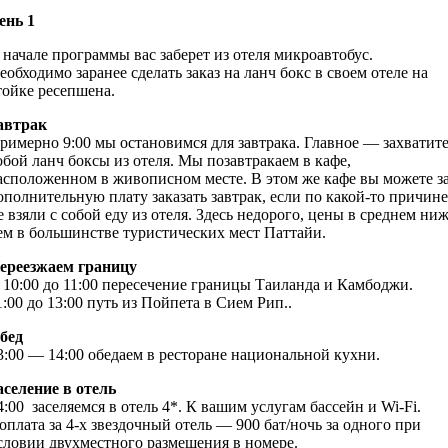
ень 1
 начале программы вас заберет из отеля микроавтобус.
еобходимо заранее сделать заказ на ланч бокс в своем отеле на
тойке ресепшена.
автрак
римерно 9:00 мы остановимся для завтрака. Главное — захватите
обой ланч боксы из отеля. Мы позавтракаем в кафе,
асположенном в живописном месте. В этом же кафе вы можете з
ополнительную плату заказать завтрак, если по какой-то причине
е взяли с собой еду из отеля. Здесь недорого, цены в среднем ниж
ем в большинстве туристических мест Паттайи.
ереезжаем границу
 10:00 до 11:00 пересечение границы Таиланда и Камбоджи.
1:00 до 13:00 путь из Пойпета в Сием Рип..
бед
3:00 — 14:00 обедаем в ресторане национальной кухни.
аселение в отель
4:00 заселяемся в отель 4*. К вашим услугам бассейн и Wi-Fi.
оплата за 4-х звездочный отель — 900 бат/ночь за одного при
словии двухместного размещения в номере.