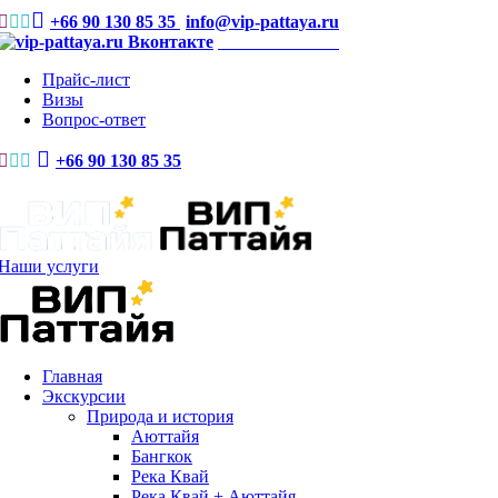
+66 90 130 85 35
info@vip-pattaya.ru
Мы Вконтакте
Прайс-лист
Визы
Вопрос-ответ
+66 90 130 85 35
Наши услуги
Главная
Экскурсии
Природа и история
Аюттайя
Бангкок
Река Квай
Река Квай + Аюттайя