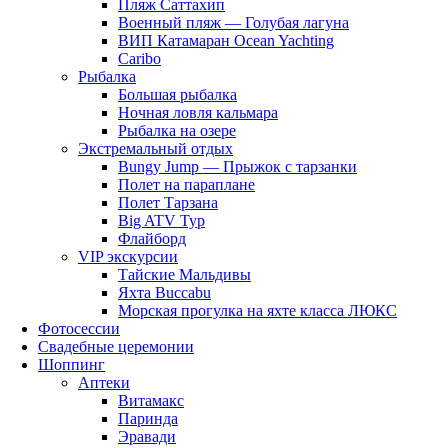
Пляж Саттахип
Военный пляж — Голубая лагуна
ВИП Катамаран Ocean Yachting
Caribo
Рыбалка
Большая рыбалка
Ночная ловля кальмара
Рыбалка на озере
Экстремальный отдых
Bungy Jump — Прыжок с тарзанки
Полет на параплане
Полет Тарзана
Big ATV Тур
Флайборд
VIP экскурсии
Тайские Мальдивы
Яхта Buccabu
Морская прогулка на яхте класса ЛЮКС
Фотосессии
Свадебные церемонии
Шоппинг
Аптеки
Витамакс
Паринда
Эравади