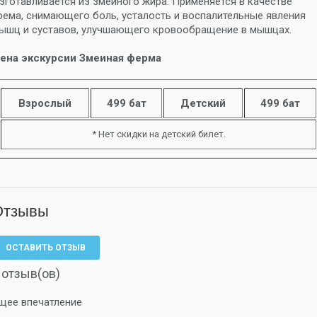
зготавливается из змеиного жира. Применяется в качестве
рема, снимающего боль, усталость и воспалительные явления
ышц и суставов, улучшающего кровообращение в мышцах.
ена экскурсии Змеиная ферма
Взрослый
499 бат
Детский
499 бат
* Нет скидки на детский билет.
Отзывы
ОСТАВИТЬ ОТЗЫВ
 отзыв(ов)
щее впечатление