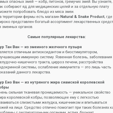
амых опасных змей — кобр, питонов, гремучих змей. Вы узнаете,
ак собирают яд для медицинских целей и за отдельную плату
можете попробовать блюдо из мяса змеи.
а территории фермы есть магазин
Natural & Snake Product
, где
ироко представлен богатый ассортимент лекарственных средс
з змеиных органов.
Самые популярные лекарства:
ур Тан Ван — из змеиного желчного пузыря
вляется отличным антиоксидантом и биостимулятором,
лучшающим иммунную систему. Язвенная болезнь, заболевания
елудочно-кишечного тракта, цирроз печени, расстройства
ндокринной системы, ослабление иммунитета — это лишь часть
оказаний данного лекарства.
ур Еио Ван — из нутряного жира сиамской королевской
обры
чень сильная тканевая проницаемость — уникальное свойство
ира королевской кобры, позволяющее ему с легкостью
сваиваться слизистыми желудка, кишечником и впитываться
ожей на лице. Средство отлично помогает при таких болезнях к
роблемы с респираторными органами, астма, бронхит,