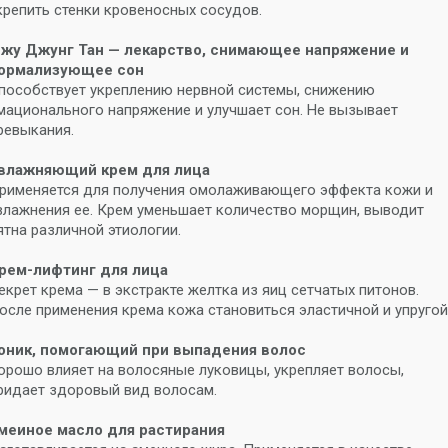
крепить стенки кровеносных сосудов.
жу Джунг Тан — лекарство, снимающее напряжение и
ормализующее сон
пособствует укреплению нервной системы, снижению
мационального напряжение и улучшает сон. Не вызывает
ревыкания.
влажняющий крем для лица
рименяется для получения омолаживающего эффекта кожи и
влажнения ее. Крем уменьшает количество морщин, выводит
ятна различной этиологии.
рем-лифтинг для лица
екрет крема — в экстракте желтка из яиц сетчатых питонов.
осле применения крема кожа становиться эластичной и упругой
оник, помогающий при выпадения волос
орошо влияет на волосяные луковицы, укрепляет волосы,
ридает здоровый вид волосам.
меиное масло для растирания