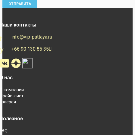
Наши контакты
info@vip-pattaya.ru
+66 90 130 85 35
О нас
О компании
Прайс-лист
Галерея
Полезное
FAQ