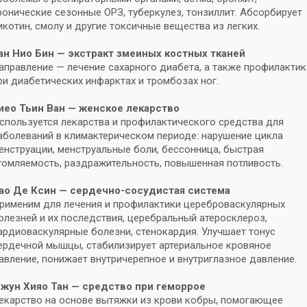
ронические сезонные ОРЗ, туберкулез, тонзиллит. Абсорбирует
икотин, смолу и другие токсичные вещества из легких.
ан Нио Бин — экстракт змеиных костных тканей
аправление — лечение сахарного диабета, а также профилактик
ри диабетических инфарктах и тромбозах ног.
иео Тьин Ван — женское лекарство
спользуется лекарства и профилактического средства для
аболеваний в климактерическом периоде: нарушение цикла
енструации, менструальные боли, бессонница, быстрая
томляемость, раздражительность, повышенная потливость.
ао Де Ксин — сердечно-сосудистая система
рименим для лечения и профилактики цереброваскулярных
олезней и их последствия, церебральный атеросклероз,
ардиоваскулярные болезни, стенокардия. Улучшает тонус
ердечной мышцы, стабилизирует артериальное кровяное
авление, понижает внутричерепное и внутриглазное давление.
жун Хияо Тан — средство при геморрое
екарство на основе вытяжки из крови кобры, помогающее