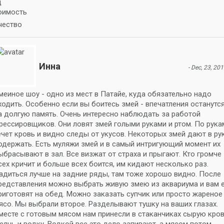
д
оимость
чество
Инна
- Dec, 23, 201
меиное шоу - одно из мест в Патайе, куда обязательно надо
ходить. Особенно если вы боитесь змей - впечатления останутс
а долгую память. Очень интересно наблюдать за работой
рессировщиков. Они ловят змей голыми руками и ртом. По рука
ечет кровь и видно следы от укусов. Некоторых змей дают в ру
одержать. Есть муляжи змей и в самый интригующий момент их
ыбрасывают в зал. Все визжат от страха и прыгают. Кто громче
сех кричит и больше всех боится, им кидают несколько раз.
адиться лучше на задние ряды, там тоже хорошо видно. После
редставления можно выбрать живую змею из аквариума и вам 
риготовят на обед. Можно заказать супчик или просто жареное
ясо. Мы выбрали второе. Разделывают тушку на ваших глазах.
месте с готовым мясом нам принесли в стаканчиках сырую кров