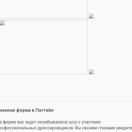
меиная ферма в Паттайе
а ферме вас ждет незабываемое шоу с участием
рофессиональных дрессировщиков. Вы своими глазами увидит