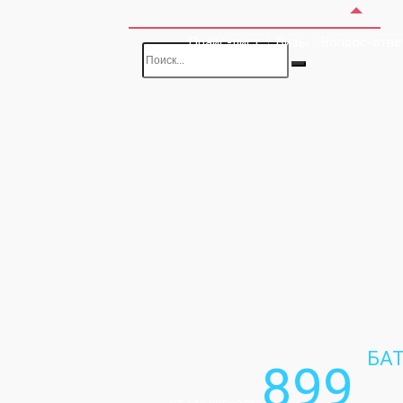
Прайс-лист
Визы
Вопрос-отве
БА
899
от / за человека