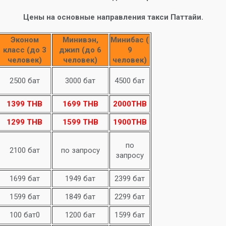
Цены на основные направления такси Паттайи.
Эконом
Минивэн,
Минибас (
класс (до 3
джип (до 6
9
человек)
человек)
человек)
2500 бат
3000 бат
4500 бат
1399 THB
1699 THB
2000THB
1299 THB
1599 THB
1900THB
по
2100 бат
по запросу
запросу
1699 бат
1949 бат
2399 бат
1599 бат
1849 бат
2299 бат
100 бат0
1200 бат
1599 бат