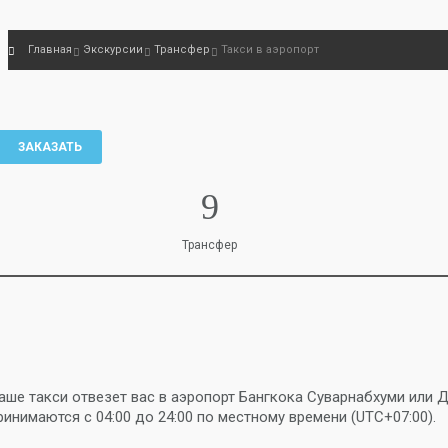
Главная
Экскурсии
Трансфер
Такси в аэропорт
ЗАКАЗАТЬ
Трансфер
аше такси отвезет вас в аэропорт Бангкока Суварнабхуми или Д
ринимаются с 04:00 до 24:00 по местному времени (UTC+07:00).