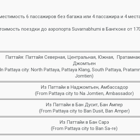
местимость 6 пассажиров без багажа или 4 пассажира и 4 места б
тоимость поездки до аэропорта Suvarnabhumi в Бангкоке от 17
Паттайя: Паттайя Северная, Центральная, Южная, Пратамнак,
Джомтьен
(In Pattaya city: North Pattaya, Pattaya Klang, South Pattaya, Pratamn
Jomtien)
Из Паттайи в Наджомтьен, Амбассадор
(From Pattaya city to Na Jomtien, Ambassador)
Из Паттайи в Бан Дусит, Бан Ампер
(From Pattaya city to Ban Dusit, Ban Amper)
Из Паттайи в Бан Сарэ
(From Pattaya city to Ban Sa-re)