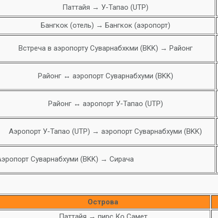
Паттайя → У-Тапао (UTP)
Бангкок (отель) → Бангкок (аэропорт)
Встреча в аэропорту Суварнабхкми (BKK) → Районг
Районг ↔ аэропорт Суварнабхуми (BKK)
Районг ↔ аэропорт У-Тапао (UTP)
Аэропорт У-Тапао (UTP) → аэропорт Суварнабхуми (BKK)
Аэропорт Суварнабхуми (BKK) → Сирача
Острова
Паттайя → пирс Ко Самет