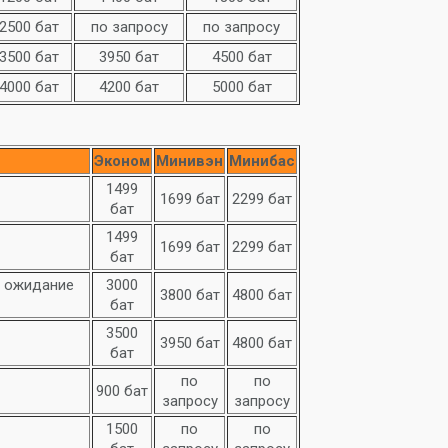
2500 бат
по запросу
по запросу
3500 бат
3950 бат
4500 бат
4000 бат
4200 бат
5000 бат
Эконом
Минивэн
Минибас
1499
1699 бат
2299 бат
бат
1499
1699 бат
2299 бат
бат
и ожидание
3000
3800 бат
4800 бат
бат
3500
3950 бат
4800 бат
бат
по
по
900 бат
запросу
запросу
1500
по
по