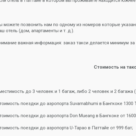
сли отель в Паттайе в котором вы проживаете находится южнее 
ы можете позвонить нам по одному из номеров которые указанны
аш отель (дом, апартаменты и т. д.).
нимание важная информация: заказ такси делается минимум за 
Стоимость на такс
местимость до 3 человек и 1 багаж, либо 2 человек и 2 багажа (се
тоимость поездки до аэропорта Suvarnabhumi в Бангкоке 1300
тоимость поездки до аэропорта Don Mueang в Бангкоке от 1600
тоимость поездки до аэропорта U-Tapao в Паттайе от 999 бат;