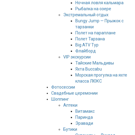
Ночная ловля кальмара
Рыбалка на озере
Экстремальный отдых
Bungy Jump — Прыжок с
тарзанки
Полет на параплане
Полет Тарзана
Big ATV Тур
Флайборд
VIP экскурсии
Тайские Мальдивы
Яхта Buccabu
Морская прогулка на яхте
класса ЛЮКС
Фотосессии
Свадебные церемонии
Шоппинг
Аптеки
Витамакс
Паринда
Эравади
Бутики