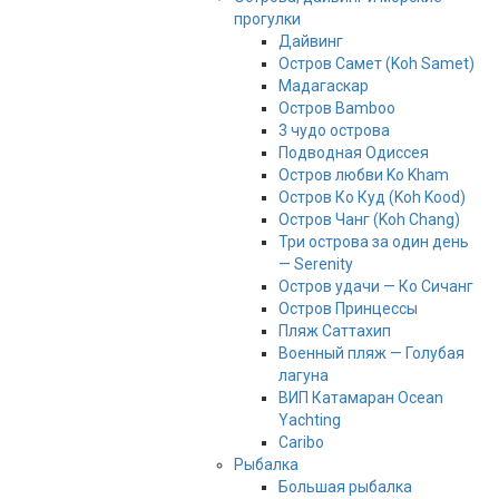
прогулки
Дайвинг
Остров Самет (Koh Samet)
Мадагаскар
Остров Bamboo
3 чудо острова
Подводная Одиссея
Остров любви Ko Kham
Остров Ко Куд (Koh Kood)
Остров Чанг (Koh Chang)
Три острова за один день
— Serenity
Остров удачи — Ко Сичанг
Остров Принцессы
Пляж Саттахип
Военный пляж — Голубая
лагуна
ВИП Катамаран Ocean
Yachting
Caribo
Рыбалка
Большая рыбалка