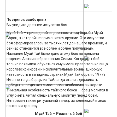
Поединок свободных
Вы увидите древнее искусство боя
Муай Тай — пришедший из древности вид борьбы Муай
Боран, в которой не применяется оружие. Это искусство
боя сформировалось за тысячи лет до нашего времени, и
сейчас становится все более и более популярным.
Название Муай Тай было дано этому бою во времена
падения Аютии и образования Сиама. Когда этот бой
только появился, обучаться ему имели право только лица
королевской крови и исключительные воины. Широкую
известность в западных странах Муай Тай обрел с 1977 г.
Именно тогда борцы из Тайланда стали одерживать
победы в поединках с мастерами кикбоксинга и карате.
Уникальная особенность тайского бокса — боец молится в
углу ринга, читая специальную молитву перед боем.
Интересен также ритуальный танец, исполняемый в знак
почтения тренеру.
Муай Тай — Реальный бой