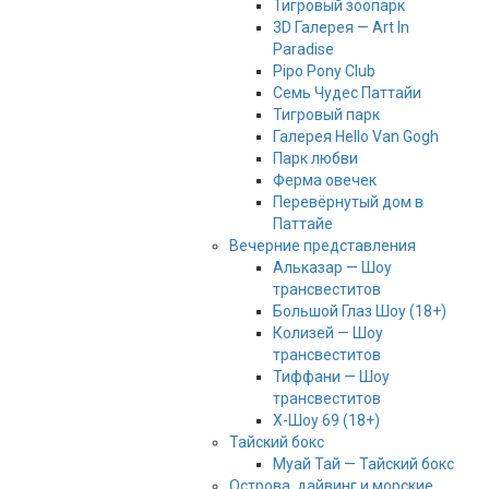
Тигровый зоопарк
3D Галерея — Art In
Paradise
Pipo Pony Club
Семь Чудес Паттайи
Тигровый парк
Галерея Hello Van Gogh
Парк любви
Ферма овечек
Перевёрнутый дом в
Паттайе
Вечерние представления
Альказар — Шоу
трансвеститов
Большой Глаз Шоу (18+)
Колизей — Шоу
трансвеститов
Тиффани — Шоу
трансвеститов
Х-Шоу 69 (18+)
Тайский бокс
Муай Тай — Тайский бокс
Острова, дайвинг и морские