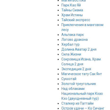
Магия Востока
Парк Као Яй
Тайны Сиама
Храм Истины
Тайский экспресс
Приключения в манговом
лесу
Альпака парк
Логово дракона
Хербал тур
Долина Аватар 2 дня
Сила Жизни
Сокровища Исана, Храм
Солнца 2 дня
Экспедиция 2 дня
Магическое тату Cак Янт
Сукхотай
Золотой треугольник
Над облаками:
Национальный парк Кхао
Кхо (двухдневный тур)
Сталкер из Паттайи
Остров удачи — Ко Сичанг