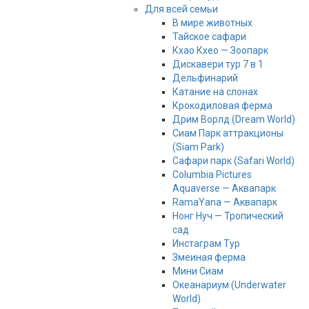
Для всей семьи
В мире животных
Тайское сафари
Кхао Кхео — Зоопарк
Дискавери тур 7 в 1
Дельфинарий
Катание на слонах
Крокодиловая ферма
Дрим Ворлд (Dream World)
Сиам Парк аттракционы
(Siam Park)
Сафари парк (Safari World)
Columbia Pictures
Aquaverse — Аквапарк
RamaYana — Аквапарк
Нонг Нуч — Тропический
сад
Инстаграм Тур
Змеиная ферма
Мини Сиам
Океанариум (Underwater
World)