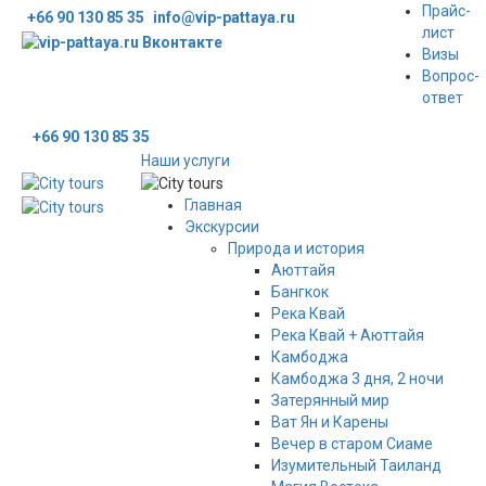
Прайс-
+66 90 130 85 35
info@vip-pattaya.ru
лист
Мы Вконтакте
Визы
Вопрос-
ответ
+66 90 130 85 35
Наши услуги
Главная
Экскурсии
Природа и история
Аюттайя
Бангкок
Река Квай
Река Квай + Аюттайя
Камбоджа
Камбоджа 3 дня, 2 ночи
Затерянный мир
Ват Ян и Карены
Вечер в старом Сиаме
Изумительный Таиланд