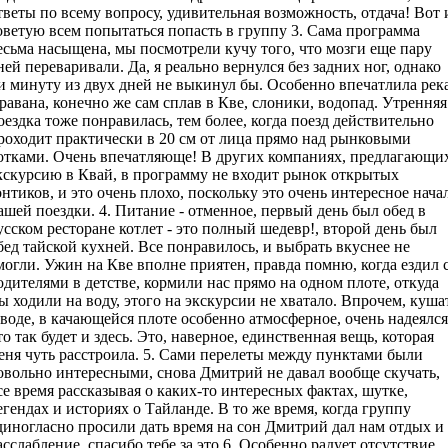
тветы по всему вопросу, удивительная возможность, отдача! Вот 
оветую всем попытаться попасть в группу 3. Сама программа
есьма насыщена, мы посмотрели кучу того, что мозги еще пару
ней переваривали. Да, я реально вернулся без задних ног, однако
и минуту из двух дней не выкинул бы. Особенно впечатлила рек
равана, конечно же сам сплав в Кве, слоники, водопад. Утренняя
оездка тоже понравилась, тем более, когда поезд действительно
роходит практически в 20 см от лица прямо над рынковыми
отками. Очень впечатляюще! В других компаниях, предлагающи
кскурсию в Квай, в программу не входит рынок открытых
онтиков, и это очень плохо, поскольку это очень интересное нача
ашей поездки. 4. Питание - отменное, первый день был обед в
усском ресторане котлет - это полный шедевр!, второй день был
бед тайской кухней. Все понравилось, и выбрать вкуснее не
могли. Ужин на Кве вполне приятен, правда помню, когда ездил 
одителями в детстве, кормили нас прямо на одном плоте, откуда
ы ходили на воду, этого на экскурсии не хватало. Впрочем, куша
 воде, в качающейся плоте особенно атмосферное, очень надеялся
то так будет и здесь. Это, наверное, единственная вещь, которая
еня чуть расстроила. 5. Сами перелеты между пунктами были
овольно интересными, снова Дмитрий не давал вообще скучать,
се время рассказывая о каких-то интересных фактах, шутке,
егендах и историях о Тайланде. В то же время, когда группу
диногласно просили дать время на сон Дмитрий дал нам отдых и
асслабление, спасибо тебе за это 6. Особенно радует отсутствие