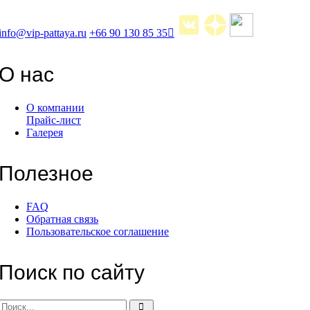
info@vip-pattaya.ru
+66 90 130 85 35
О нас
О компании
Прайс-лист
Галерея
Полезное
FAQ
Обратная связь
Пользовательское соглашение
Поиск по сайту