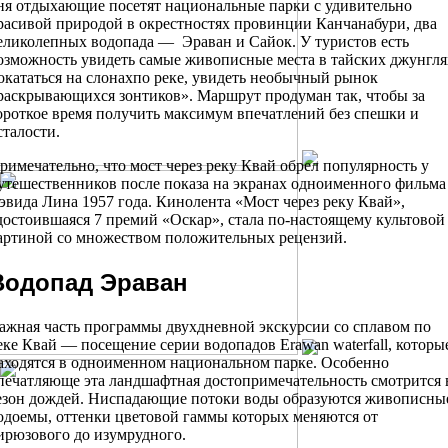
ня отдыхающие посетят национальные парки с удивительно
расивой природой в окрестностях провинции Канчанабури, два
еликолепных водопада — Эраван и Сайок. У туристов есть
озможность увидеть самые живописные места в тайских джунгля
окататься на слонахпо реке, увидеть необычный рынок
раскрывающихся зонтиков». Маршрут продуман так, чтобы за
ороткое время получить максимум впечатлений без спешки и
сталости.
римечательно, что мост через реку Квай обрел популярность у
утешественников после показа на экранах одноименного фильма
эвида Лина 1957 года. Кинолента «Мост через реку Квай»,
достоившаяся 7 премий «Оскар», стала по-настоящему культовой
артиной со множеством положительных рецензий.
Водопад Эраван
ажная часть программы двухдневной экскурсии со сплавом по
еке Квай — посещение серии водопадов Erawan waterfall, которы
аходятся в одноименном национальном парке. Особенно
печатляюще эта ландшафтная достопримечательность смотрится 
езон дождей. Ниспадающие потоки воды образуются живописны
одоемы, оттенки цветовой гаммы которых меняются от
ирюзового до изумрудного.