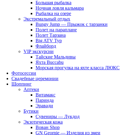
Большая рыбалка
Ночная ловля кальмара
Рыбалка на озере
Экстремальный отдых
Bungy Jump — Прыжок с тарзанки
Полет на параплане
Полет Тарзана
Big ATV Тур
Флайборд
VIP экскурсии
Тайские Мальдивы
Яхта Buccabu
Морская прогулка на яхте класса ЛЮКС
Фотосессии
Свадебные церемонии
Шоппинг
Аптеки
Витамакс
Паринда
Эравади
Бутики
Сувениры — Лукдод
Экзотическая кожа
Вован Shop
GN Geornie — Изделия из змеи