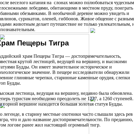
осле веселого катания на слонах можно полюбоваться чудесны
елоснежными лебедями, обитающими в местном пруду, поиграть
абавными обезьянками. В необычной деревне можно увидеть и
авлинов, сурикатов, оленей, гиббонов. Живое общение с разным
идами животным делает путешествие не только увлекательным, 
 познавательным.
Храм Пещеры Тигра
уддийский храм Пещеры Тигра — достопримечательность,
звестная крутой лестницей, ведущей на вершину, и высокими
татуями Будды. Он имеет значительное историческое и
рхеологическое значение. В пещере исследователи обнаружили
ревние глиняные черепки, старинные каменные орудия, слепки
топ Будды.
ысокая лестница, ведущая на вершину, недавно была обновлена.
еперь туристам необходимо преодолеть не 1237, а 1260 ступеней.
а горной вершине находится большая золотая статуя Будды.
о легенде, в старину местные охотники часто слышали здесь рев
игра, что и дало название достопримечательности. По преданию,
том логове ранее жил настоящий огромный тигр.