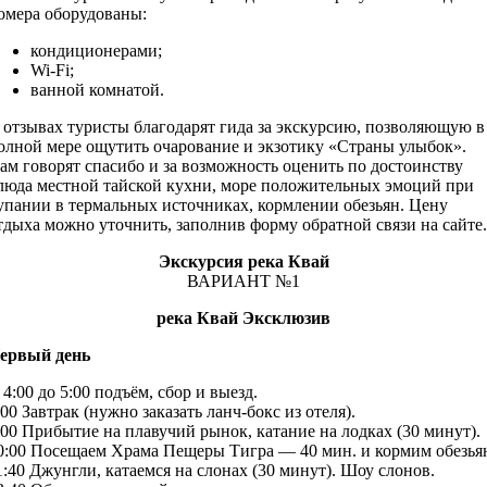
омера оборудованы:
кондиционерами;
Wi-Fi;
ванной комнатой.
 отзывах туристы благодарят гида за экскурсию, позволяющую в
олной мере ощутить очарование и экзотику «Страны улыбок».
ам говорят спасибо и за возможность оценить по достоинству
люда местной тайской кухни, море положительных эмоций при
упании в термальных источниках, кормлении обезьян. Цену
тдыха можно уточнить, заполнив форму обратной связи на сайте.
Экскурсия река Квай
ВАРИАНТ №1
река Квай Эксклюзив
ервый день
 4:00 до 5:00 подъём, сбор и выезд.
:00 Завтрак (нужно заказать ланч-бокс из отеля).
:00 Прибытие на плавучий рынок, катание на лодках (30 минут).
0:00 Посещаем Храма Пещеры Тигра — 40 мин. и кормим обезья
1:40 Джунгли, катаемся на слонах (30 минут). Шоу слонов.