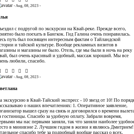
- Aug, 08, 2023 -
лья
ъездил с подругой по экскурсии на Квай-реке. Прежде всего,
риятно было поехать в Бангкок. Гид Галина очень понравилась.
есь путь был посвящен интересным фактам о Тайландской
стории и тайской культуре. Вообще рекламных визитов в
агазины и магазины не было. Отель, где мы были в ночь на реку
вай, был очень красивый и удобный, массаж хороший. Мы все
чень любили, спасибо.
- Aug, 08, 2023 -
ветлана
а экскурсию в Квай-Тайский экспресс - 10 звезд от 10! По поряд
ассказываю о наших впечатлениях: 1. Оперативное заявление,
рганизатор вышел сразу на связь и договорился о времени вылет
з гостиницы. Спасибо за удобную оплату. Забрали вовремя,
ервыми мы нас первыми заняли, так что заняли наиболее удобно
есто в минивэне 2. Лучшим гидом в жизни я являюсь Дмитрием!
тдельное спасибо тебе за подробный вообще рассказ о всех,