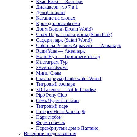
Кхао Кхео — Зоопарк
Дискавери тур 7 в 1
Дельфинарий
Катание на слонах
Крокодиловая ферма
Дрим Ворлд (Dream World)
Сиам Парк аттракционы (Siam Park)
Сафари парк (Safari World)
Columbia Pictures Aquaverse — Аквапарк
RamaYana — Аквапарк
Нонг Нуч — Тропический сад
Инстаграм Тур
Змеиная ферма
Мини Сиам
Океанариум (Underwater World)
Тигровый зоопарк
3D Галерея — Art In Paradise
Pipo Pony Club
Семь Чудес Паттайи
Тигровый парк
Галерея Hello Van Gogh
Парк любви
Ферма овечек
Перевёрнутый дом в Паттайе
Вечерние представления