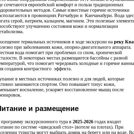
де сочетаются европейский комфорт и польза традиционных
здоровительных методов. Самые известные горячие источники
асполагаются в провинциях Ратчабури и Канчанабури. Вода здес
огата серой, натрием, кальцием, магнием. Эти полезные элемент
пособствуют улучшению состояния кожи и нормализации
етаболизма.
осещение термальных источников в ходе экскурсии на
реку Ква
олезно при заболеваниях кожи, опорно-двигательного аппарата.
естная вода помогает при проблемах со сном, хронической
сталости. В некоторых местах размещаются бассейны с разной
емпературой, что помогает чередовать холодные и горячие ванн
ля создания контрастного эффекта.
упание в местных источниках полезно и для людей, которые
ктивно занимаются спортом. Оно повышает тонус кожи,
меньшает воспаление, ускоряет восстановление мышц после
ренировок.
Питание и размещение
 программу экскурсионного тура в
2025-2026
годах входит
итание по системе «шведский стол» (вотеле на плотах). При
аселении туристы могут выбрать домик на берегу или на воде. В