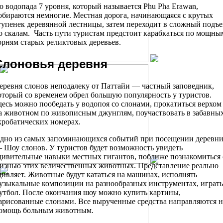
о водопада 7 уровня, который называется Phu Pha Erawan,
обираются немногие. Местная дорога, начинающаяся с крутых
тупенек деревянной лестницы, затем переходит в сложный подъ
о скалам. Часть пути туристам предстоит карабкаться по мощны
орням старых реликтовых деревьев.
Слоновья деревня
еревня слонов неподалеку от Паттайи — частный заповедник,
оторый со временем обрел большую популярность у туристов.
десь можно пообедать у водопоя со слонами, прокатиться верхом
а животном по живописным джунглям, поучаствовать в забавны
кробатических номерах.
дно из самых запоминающихся событий при посещении деревн
 Шоу слонов. У туристов будет возможность увидеть
дивительные навыки местных гигантов, поближе познакомиться 
изнью этих величественных животных. Представление реально
дивляет. Животные будут кататься на машинах, исполнять
узыкальные композиции на разнообразных инструментах, играть
утбол. После окончания шоу можно купить картины,
арисованные слонами. Все вырученные средства направляются н
омощь больным животным.