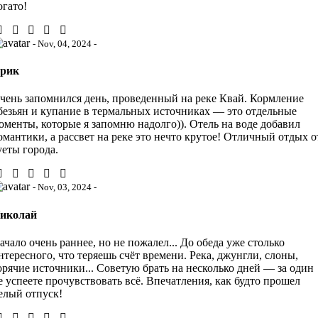
огато!
- Nov, 04, 2024 -
рик
чень запомнился день, проведенный на реке Квай. Кормление
безьян и купание в термальных источниках — это отдельные
оменты, которые я запомню надолго)). Отель на воде добавил
омантики, а рассвет на реке это нечто крутое! Отличный отдых о
уеты города.
- Nov, 03, 2024 -
иколай
ачало очень раннее, но не пожалел... До обеда уже столько
нтересного, что теряешь счёт времени. Река, джунгли, слоны,
орячие источники... Советую брать на несколько дней — за один
е успеете прочувствовать всё. Впечатления, как будто прошел
елый отпуск!