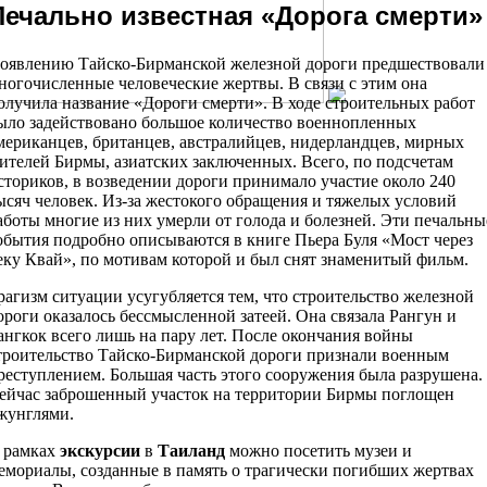
Печально известная «Дорога смерти»
оявлению Тайско-Бирманской железной дороги предшествовали
ногочисленные человеческие жертвы. В связи с этим она
олучила название «Дороги смерти». В ходе строительных работ
ыло задействовано большое количество военнопленных
мериканцев, британцев, австралийцев, нидерландцев, мирных
ителей Бирмы, азиатских заключенных. Всего, по подсчетам
сториков, в возведении дороги принимало участие около 240
ысяч человек. Из-за жестокого обращения и тяжелых условий
аботы многие из них умерли от голода и болезней. Эти печальны
обытия подробно описываются в книге Пьера Буля «Мост через
еку Квай», по мотивам которой и был снят знаменитый фильм.
рагизм ситуации усугубляется тем, что строительство железной
ороги оказалось бессмысленной затеей. Она связала Рангун и
ангкок всего лишь на пару лет. После окончания войны
троительство Тайско-Бирманской дороги признали военным
реступлением. Большая часть этого сооружения была разрушена.
ейчас заброшенный участок на территории Бирмы поглощен
жунглями.
 рамках
экскурсии
в
Таиланд
можно посетить музеи и
емориалы, созданные в память о трагически погибших жертвах