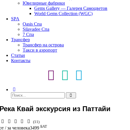
Ювелирные фабрики
Gems Gallery — Галерея Самоцветов
World Gems Collection (WGC)
SPA
Oasis Спа
Silavadee Спа
7 Спа
Трансфер
Трансфер на острова
Такси в аэропорт
Статьи
Контакты
Река Квай экскурсия из Паттайи
(11)
БАТ
от / за человека
3499