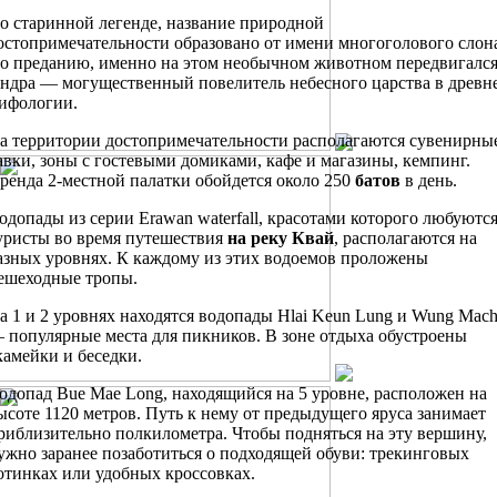
о старинной легенде, название природной
остопримечательности образовано от имени многоголового слон
о преданию, именно на этом необычном животном передвигалс
ндра — могущественный повелитель небесного царства в древн
ифологии.
а территории достопримечательности располагаются сувенирны
авки, зоны с гостевыми домиками, кафе и магазины, кемпинг.
ренда 2-местной палатки обойдется около 250
батов
в день.
одопады из серии Erawan waterfall, красотами которого любуютс
уристы во время путешествия
на реку Квай
, располагаются на
азных уровнях. К каждому из этих водоемов проложены
ешеходные тропы.
а 1 и 2 уровнях находятся водопады Hlai Keun Lung и Wung Mac
 популярные места для пикников. В зоне отдыха обустроены
камейки и беседки.
одопад Bue Mae Long, находящийся на 5 уровне, расположен на
ысоте 1120 метров. Путь к нему от предыдущего яруса занимает
риблизительно полкилометра. Чтобы подняться на эту вершину,
ужно заранее позаботиться о подходящей обуви: трекинговых
отинках или удобных кроссовках.