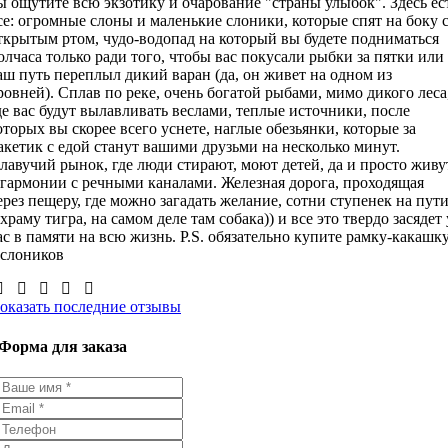
ы ощутите всю экзотику и очарование "страны улыбок". Здесь ес
се: огромные слоны и маленькие слоники, которые спят на боку 
ткрытым ртом, чудо-водопад на который вы будете подниматься
олчаса только ради того, чтобы вас покусали рыбки за пятки или
аш путь переплыл дикий варан (да, он живет на одном из
ровней). Сплав по реке, очень богатой рыбами, мимо дикого леса
де вас будут вылавливать веслами, теплые источники, после
оторых вы скорее всего уснете, наглые обезьянки, которые за
акетик с едой станут вашими друзьми на несколько минут.
лавучий рынок, где люди стирают, моют детей, да и просто живу
 гармонии с речными каналами. Железная дорога, проходящая
ерез пещеру, где можно загадать желание, сотни ступенек на пут
 храму тигра, на самом деле там собака)) и все это твердо засядет 
ас в памяти на всю жизнь. P.S. обязательно купите рамку-какашк
 слоников
оказать последние отзывы
Форма для заказа