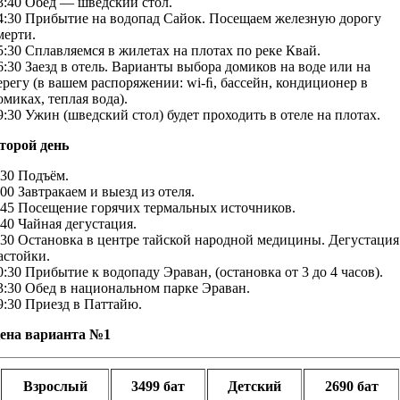
3:40 Обед — шведский стол.
4:30 Прибытие на водопад Сайок. Посещаем железную дорогу
мерти.
5:30 Сплавляемся в жилетах на плотах по реке Квай.
6:30 Заезд в отель. Варианты выбора домиков на воде или на
ерегу (в вашем распоряжении: wi-ﬁ, бассейн, кондиционер в
омиках, теплая вода).
9:30 Ужин (шведский стол) будет проходить в отеле на плотах.
торой день
:30 Подъём.
:00 Завтракаем и выезд из отеля.
:45 Посещение горячих термальных источников.
:40 Чайная дегустация.
:30 Остановка в центре тайской народной медицины. Дегустация
астойки.
0:30 Прибытие к водопаду Эраван, (остановка от 3 до 4 часов).
3:30 Обед в национальном парке Эраван.
9:30 Приезд в Паттайю.
ена варианта №1
Взрослый
3499 бат
Детский
2690 бат