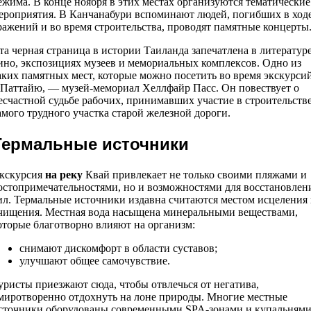
ежима. В конце ноября в этих местах организуются тематические
ероприятия. В Канчанабури вспоминают людей, погибших в ход
ражений и во время строительства, проводят памятные концерты
та черная страница в истории Таиланда запечатлена в литературе
ино, экспозициях музеев и мемориальных комплексов. Одно из
аких памятных мест, которые можно посетить во время экскурси
 Паттайю, — музей-мемориал Хеллфайр Пасс. Он повествует о
есчастной судьбе рабочих, принимавших участие в строительств
амого трудного участка старой железной дороги.
Термальные источники
кскурсия
на реку
Квай привлекает не только своими пляжами и
остопримечательностями, но и возможностями для восстановлен
ил. Термальные источники издавна считаются местом исцеления
чищения. Местная вода насыщена минеральными веществами,
оторые благотворно влияют на организм:
снимают дискомфорт в области суставов;
улучшают общее самочувствие.
уристы приезжают сюда, чтобы отвлечься от негатива,
миротворенно отдохнуть на лоне природы. Многие местные
сточники оборудованы современными SPA-зонами и купальнями