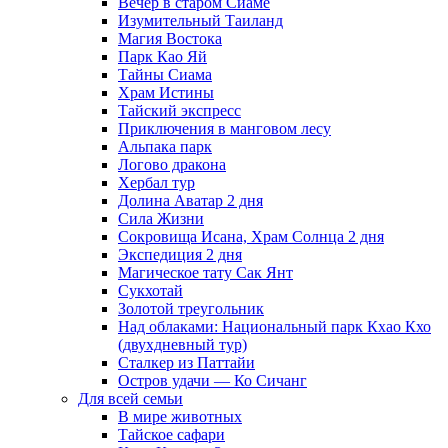
Вечер в старом Сиаме
Изумительный Таиланд
Магия Востока
Парк Као Яй
Тайны Сиама
Храм Истины
Тайский экспресс
Приключения в манговом лесу
Альпака парк
Логово дракона
Хербал тур
Долина Аватар 2 дня
Сила Жизни
Сокровища Исана, Храм Солнца 2 дня
Экспедиция 2 дня
Магическое тату Cак Янт
Сукхотай
Золотой треугольник
Над облаками: Национальный парк Кхао Кхо
(двухдневный тур)
Сталкер из Паттайи
Остров удачи — Ко Сичанг
Для всей семьи
В мире животных
Тайское сафари