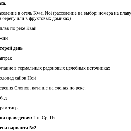
аса.
аселение в отель Kwai Noi (расселение на выбор: номера на плаву
а берегу или в фруктовых домиках)
плав по реке Квай
жин
торой день
автрак
упание в термальных радоновых целебных источниках
одопад сайок Ной
еревня Слонов, катание на слонах по реке.
бед
рам тигра
ни проведения:
Пн, Cр, Пт
ена варианта №2