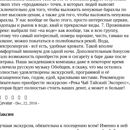
сяких этих «продажных» точек, в которых людей вывозят
сключительно для того, чтобы выложить ненужные барахлы по
олее высоким ценам, а также для того, чтобы выложить ненужны
арахлы. У нас вообще не было этого, просто интересные церкви,
одопады и рынок в воде, квай и прекрасные виды. 7. Проживани
 реке: выбрали тип «на воде» как вообще, так и всю группу,
отому что самый интересный, номера хорошие, чисто, гамаки на
алконе, можно покататься и полюбоваться рекой. Вода,
лектроэнергия - всё есть, удобные кровати. Такой вполне
омфортный минимум для одной ночи. Дополнительным бонусом
тало возможность приобрести ром и сигарету в баре даже после
автрака. Наша засидевшаяся компашка даже в некоторое время
ключила русскую музыку Обобщив, я скажу, что мы остались
олностью удовлетворены экскурсией, программой и её
асыщенностью, гидом, едой, красивыми местами. Рекомендую
бязательно приобрести экскурсию «Река Чай Тайский Экспресс»,
оторая будет полностью стоить ваших денег, а может и больше!
- Dec, 22, 2016 -
аксим
учшая экскурсия, обязательна к посещению всем! Именно в ней