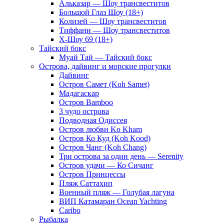
Альказар — Шоу трансвеститов
Большой Глаз Шоу (18+)
Колизей — Шоу трансвеститов
Тиффани — Шоу трансвеститов
Х-Шоу 69 (18+)
Тайский бокс
Муай Тай — Тайский бокс
Острова, дайвинг и морские прогулки
Дайвинг
Остров Самет (Koh Samet)
Мадагаскар
Остров Bamboo
3 чудо острова
Подводная Одиссея
Остров любви Ko Kham
Остров Ко Куд (Koh Kood)
Остров Чанг (Koh Chang)
Три острова за один день — Serenity
Остров удачи — Ко Сичанг
Остров Принцессы
Пляж Саттахип
Военный пляж — Голубая лагуна
ВИП Катамаран Ocean Yachting
Caribo
Рыбалка