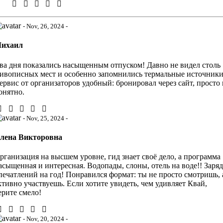
- Nov, 26, 2024 -
ихаил
ва дня показались насыщенным отпуском! Давно не видел столь
ивописных мест и особенно запомнились термальные источники
ервис от организаторов удобный: бронировал через сайт, просто 
онятно.
- Nov, 25, 2024 -
лена Викторовна
рганизация на высшем уровне, гид знает своё дело, а программа
асыщенная и интересная. Водопады, слоны, отель на воде!! Заряд
печатлений на год! Понравился формат: ты не просто смотришь, 
ктивно участвуешь. Если хотите увидеть, чем удивляет Квай,
ерите смело!
- Nov, 20, 2024 -