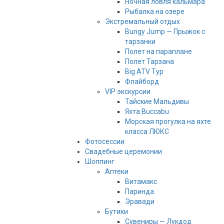
Ночная ловля кальмара
Рыбалка на озере
Экстремальный отдых
Bungy Jump — Прыжок с
тарзанки
Полет на параплане
Полет Тарзана
Big ATV Тур
Флайборд
VIP экскурсии
Тайские Мальдивы
Яхта Buccabu
Морская прогулка на яхте
класса ЛЮКС
Фотосессии
Свадебные церемонии
Шоппинг
Аптеки
Витамакс
Паринда
Эравади
Бутики
Сувениры — Лукдод