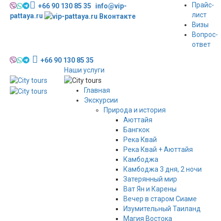
Прайс-
+66 90 130 85 35
info@vip-
лист
pattaya.ru
Мы
Визы
Вконтакте
Вопрос-
ответ
+66 90 130 85 35
Наши услуги
Главная
Экскурсии
Природа и история
Аюттайя
Бангкок
Река Квай
Река Квай + Аюттайя
Камбоджа
Камбоджа 3 дня, 2 ночи
Затерянный мир
Ват Ян и Карены
Вечер в старом Сиаме
Изумительный Таиланд
Магия Востока