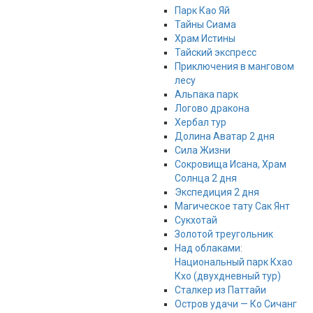
Парк Као Яй
Тайны Сиама
Храм Истины
Тайский экспресс
Приключения в манговом
лесу
Альпака парк
Логово дракона
Хербал тур
Долина Аватар 2 дня
Сила Жизни
Сокровища Исана, Храм
Солнца 2 дня
Экспедиция 2 дня
Магическое тату Cак Янт
Сукхотай
Золотой треугольник
Над облаками:
Национальный парк Кхао
Кхо (двухдневный тур)
Сталкер из Паттайи
Остров удачи — Ко Сичанг