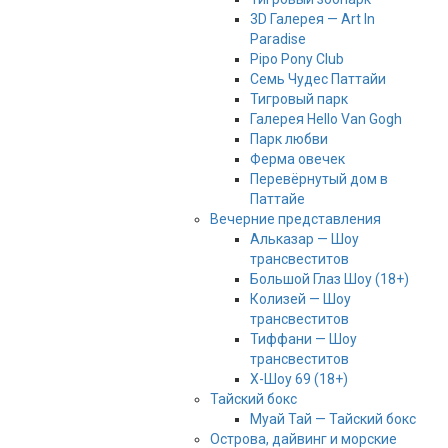
3D Галерея — Art In
Paradise
Pipo Pony Club
Семь Чудес Паттайи
Тигровый парк
Галерея Hello Van Gogh
Парк любви
Ферма овечек
Перевёрнутый дом в
Паттайе
Вечерние представления
Альказар — Шоу
трансвеститов
Большой Глаз Шоу (18+)
Колизей — Шоу
трансвеститов
Тиффани — Шоу
трансвеститов
Х-Шоу 69 (18+)
Тайский бокс
Муай Тай — Тайский бокс
Острова, дайвинг и морские