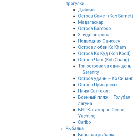
прогулки
Дайвинг
Остров Самет (Koh Samet)
Мадагаскар
Остров Bamboo
3 чудо острова
Подводная Одиссея
Остров любви Ko Kham
Остров Ко Куд (Koh Kood)
Остров Чанг (Koh Chang)
Три острова за один день
— Serenity
Остров удачи — Ко Сичанг
Остров Принцессы
Пляж Саттахип
Военный пляж — Голубая
лагуна
ВИП Катамаран Ocean
Yachting
Caribo
Рыбалка
Большая рыбалка