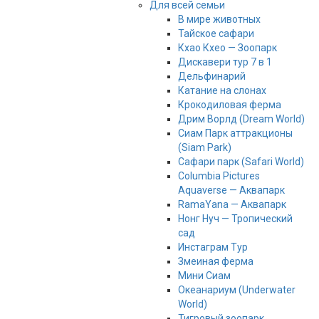
Для всей семьи
В мире животных
Тайское сафари
Кхао Кхео — Зоопарк
Дискавери тур 7 в 1
Дельфинарий
Катание на слонах
Крокодиловая ферма
Дрим Ворлд (Dream World)
Сиам Парк аттракционы
(Siam Park)
Сафари парк (Safari World)
Columbia Pictures
Aquaverse — Аквапарк
RamaYana — Аквапарк
Нонг Нуч — Тропический
сад
Инстаграм Тур
Змеиная ферма
Мини Сиам
Океанариум (Underwater
World)
Тигровый зоопарк