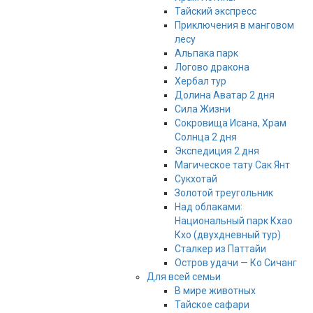
Тайский экспресс
Приключения в манговом
лесу
Альпака парк
Логово дракона
Хербал тур
Долина Аватар 2 дня
Сила Жизни
Сокровища Исана, Храм
Солнца 2 дня
Экспедиция 2 дня
Магическое тату Cак Янт
Сукхотай
Золотой треугольник
Над облаками:
Национальный парк Кхао
Кхо (двухдневный тур)
Сталкер из Паттайи
Остров удачи — Ко Сичанг
Для всей семьи
В мире животных
Тайское сафари