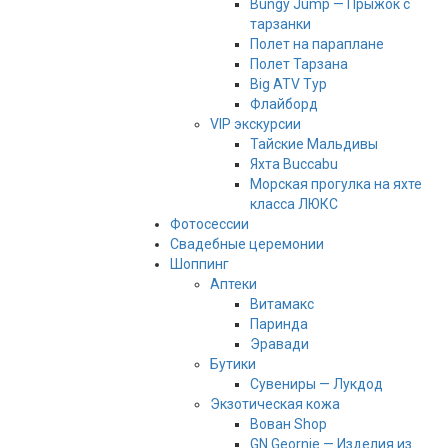
Bungy Jump — Прыжок с
тарзанки
Полет на параплане
Полет Тарзана
Big ATV Тур
Флайборд
VIP экскурсии
Тайские Мальдивы
Яхта Buccabu
Морская прогулка на яхте
класса ЛЮКС
Фотосессии
Свадебные церемонии
Шоппинг
Аптеки
Витамакс
Паринда
Эравади
Бутики
Сувениры — Лукдод
Экзотическая кожа
Вован Shop
GN Geornie — Изделия из