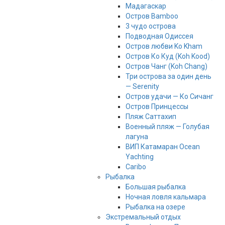
Мадагаскар
Остров Bamboo
3 чудо острова
Подводная Одиссея
Остров любви Ko Kham
Остров Ко Куд (Koh Kood)
Остров Чанг (Koh Chang)
Три острова за один день
— Serenity
Остров удачи — Ко Сичанг
Остров Принцессы
Пляж Саттахип
Военный пляж — Голубая
лагуна
ВИП Катамаран Ocean
Yachting
Caribo
Рыбалка
Большая рыбалка
Ночная ловля кальмара
Рыбалка на озере
Экстремальный отдых