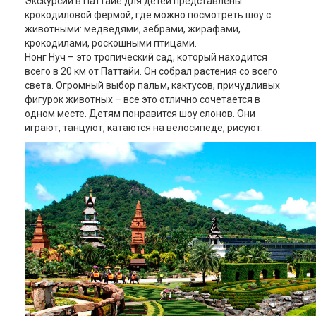
Экскурсии в Паттайе для детей представлены
крокодиловой фермой, где можно посмотреть шоу с
животными: медведями, зебрами, жирафами,
крокодилами, роскошными птицами.
Нонг Нуч – это тропический сад, который находится
всего в 20 км от Паттайи. Он собрал растения со всего
света. Огромный выбор пальм, кактусов, причудливых
фигурок животных – все это отлично сочетается в
одном месте. Детям понравится шоу слонов. Они
играют, танцуют, катаются на велосипеде, рисуют.