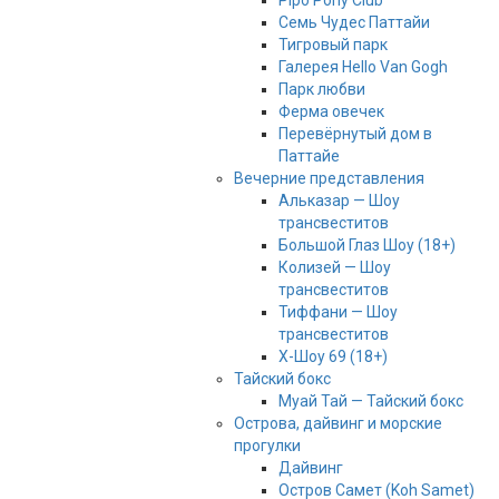
Pipo Pony Club
Семь Чудес Паттайи
Тигровый парк
Галерея Hello Van Gogh
Парк любви
Ферма овечек
Перевёрнутый дом в
Паттайе
Вечерние представления
Альказар — Шоу
трансвеститов
Большой Глаз Шоу (18+)
Колизей — Шоу
трансвеститов
Тиффани — Шоу
трансвеститов
Х-Шоу 69 (18+)
Тайский бокс
Муай Тай — Тайский бокс
Острова, дайвинг и морские
прогулки
Дайвинг
Остров Самет (Koh Samet)