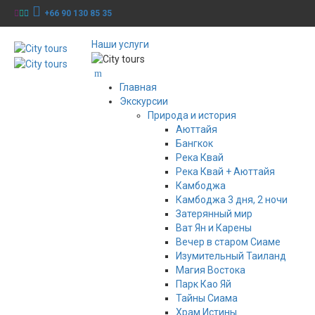
+66 90 130 85 35
Наши услуги
Главная
Экскурсии
Природа и история
Аюттайя
Бангкок
Река Квай
Река Квай + Аюттайя
Камбоджа
Камбоджа 3 дня, 2 ночи
Затерянный мир
Ват Ян и Карены
Вечер в старом Сиаме
Изумительный Таиланд
Магия Востока
Парк Као Яй
Тайны Сиама
Храм Истины