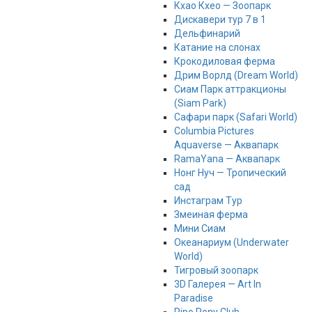
Кхао Кхео — Зоопарк
Дискавери тур 7 в 1
Дельфинарий
Катание на слонах
Крокодиловая ферма
Дрим Ворлд (Dream World)
Сиам Парк аттракционы
(Siam Park)
Сафари парк (Safari World)
Columbia Pictures
Aquaverse — Аквапарк
RamaYana — Аквапарк
Нонг Нуч — Тропический
сад
Инстаграм Тур
Змеиная ферма
Мини Сиам
Океанариум (Underwater
World)
Тигровый зоопарк
3D Галерея — Art In
Paradise